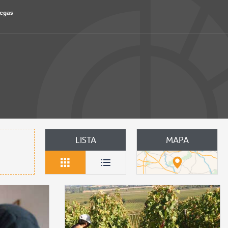
degas
outer aux favoris
LISTA
MAPA