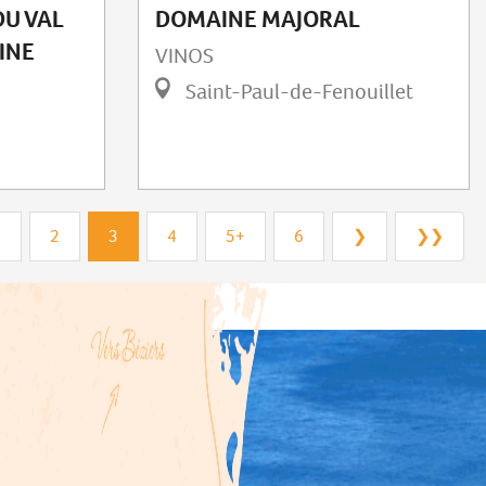
DU VAL
DOMAINE MAJORAL
INE
VINOS
Saint-Paul-de-Fenouillet
1
2
3
4
5+
6
❯
❯❯