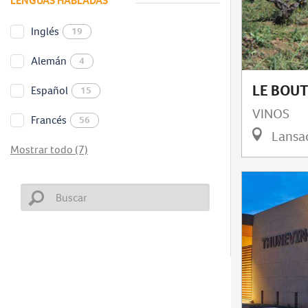
LENGUAS HABLADAS
Inglés
19
Alemán
4
LE BOU
Español
15
VINOS
Francés
56
Lansa
Mostrar todo (7)