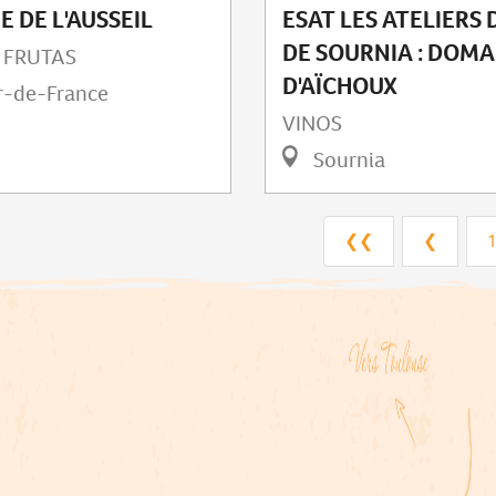
ESAT LES ATELIERS 
 DE L'AUSSEIL
DE SOURNIA : DOMA
 FRUTAS
D'AÏCHOUX
r-de-France
VINOS
Sournia
❮❮
❮