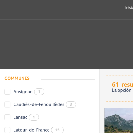
Inici
COMMUNES
61
res
La opción 
Ansignan
1
Caudiès-de-Fenouillèdes
3
Lansac
1
Latour-de-France
15