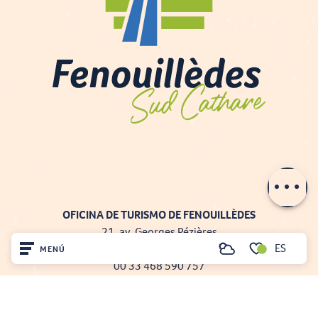
Descripción
Contactar por
e-mail
OFICINA DE TURISMO DE FENOUILLÈDES
21, av. Georges Pézières
ES
66220 SAINT-PAUL-DE-FENOUILLET
MENÚ
Buscar
00 33 468 590 757
Voir les favoris
Inicio