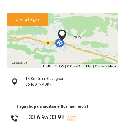
Cómo llegar
13 Route de Cucugnan
66460
MAURY
Haga clic para mostrar el(los) número(s)
+33 6 95 03 98
▒▒