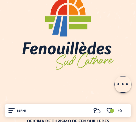
Descripción
Contactar por
e-mail
ES
MENÚ
Buscar
Voir les favoris
OFICINA DE TURISMO DE FENOUILLÈDES
21, av. Georges Pézières
Inicio
66220 SAINT-PAUL-DE-FENOUILLET