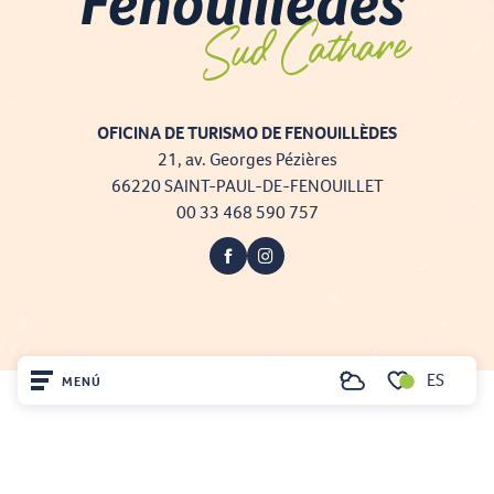
OFICINA DE TURISMO DE FENOUILLÈDES
21, av. Georges Pézières
66220 SAINT-PAUL-DE-FENOUILLET
00 33 468 590 757
ES
MENÚ
Buscar
Voir les favoris
Projet cofinancé par le fonds Européen Agricole pour le développement rural
Inicio
L'Europe investit dans les zones rurales