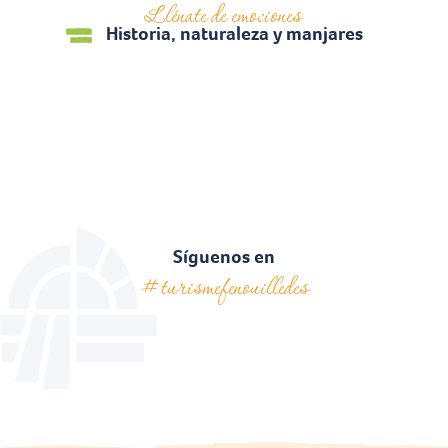
Llénate de emociones
La madre naturaleza en
Historia, naturaleza y manjares
acción
Síguenos en
#turismefenouilledes