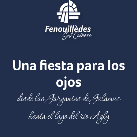
Aller
au
contenu
principal
Una fiesta para los
ojos
desde las Gargantas de Galamus
hasta el lago del río Agly