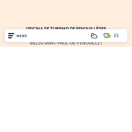
OFICINA DE TURISMO DE FENOUILLÈDES
ES
21, av. Georges Pézières
MENÚ
Buscar
66220 SAINT-PAUL-DE-FENOUILLET
Voir les favoris
00 33 468 590 757
Inicio
Visite
Llegó
Quédate
Projet cofinancé par le fonds Européen Agricole pour le développement rural
L'Europe investit dans les zones rurales
Mentions légales