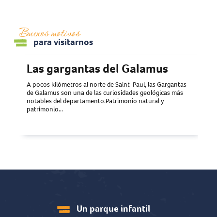
Buenos motivos
para visitarnos
Las gargantas del Galamus
Ca
vi
A pocos kilómetros al norte de Saint-Paul, las Gargantas
de Galamus son una de las curiosidades geológicas más
A di
notables del departamento.Patrimonio natural y
vizc
patrimonio...
tras
1258
Un parque infantil