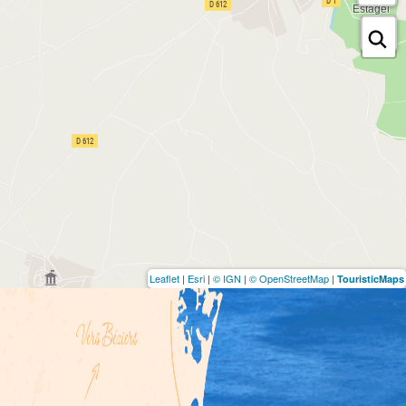
Leaflet
|
Esri
|
© IGN
|
© OpenStreetMap
|
TouristicMaps