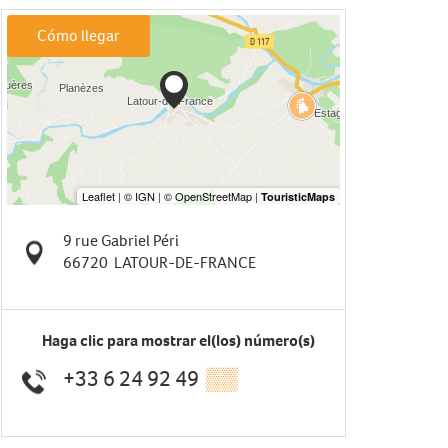
Cómo llegar
9 rue Gabriel Péri
66720
LATOUR-DE-FRANCE
Haga clic para mostrar el(los) número(s)
+33 6 24 92 49
▒▒