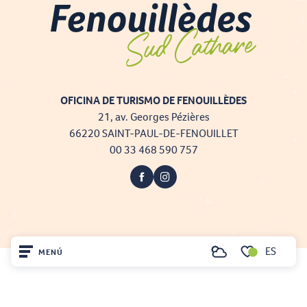
OFICINA DE TURISMO DE FENOUILLÈDES
21, av. Georges Pézières
66220 SAINT-PAUL-DE-FENOUILLET
00 33 468 590 757
ES
MENÚ
Buscar
Voir les favoris
Inicio
Projet cofinancé par le fonds Européen Agricole pour le développement rural