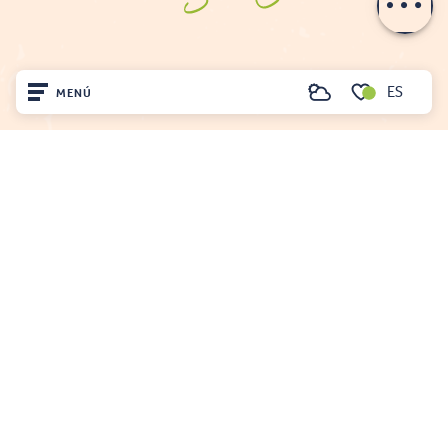
ES
MENÚ
Buscar
Voir les favoris
Inicio
Visite
OFICINA DE TURISMO DE FENOUILLÈDES
Llegó
21, av. Georges Pézières
66220 SAINT-PAUL-DE-FENOUILLET
Quédate
00 33 468 590 757