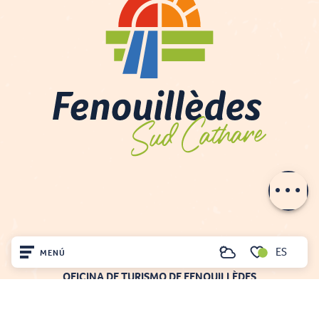
Descripción
Contactar por
e-mail
ES
MENÚ
Buscar
Voir les favoris
OFICINA DE TURISMO DE FENOUILLÈDES
21, av. Georges Pézières
Inicio
66220 SAINT-PAUL-DE-FENOUILLET