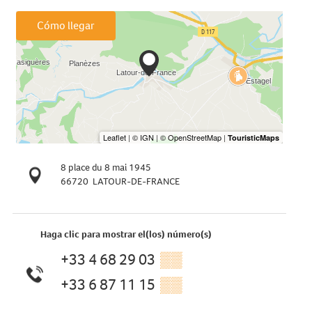
Cómo llegar
8 place du 8 mai 1945
66720
LATOUR-DE-FRANCE
Haga clic para mostrar el(los) número(s)
+33 4 68 29 03
▒▒
+33 6 87 11 15
▒▒