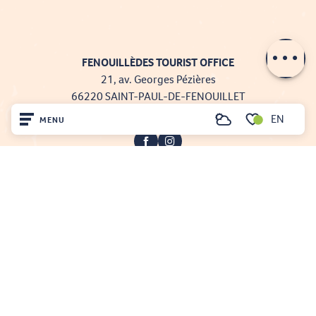
Contact by
email
FENOUILLÈDES TOURIST OFFICE
21, av. Georges Pézières
66220 SAINT-PAUL-DE-FENOUILLET
00 33 468 590 757
EN
MENU
Search
Voir les favoris
Home
Visit
Arrived
Projet cofinancé par le fonds Européen Agricole pour le développement rural
Remain
L'Europe investit dans les zones rurales
Mentions légales