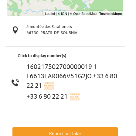
5 montée des Farahoners
66730
PRATS-DE-SOURNIA
Click to display number(s)
160217502700000019 1
L6613LAR066V51G2JO +33 6 80
22 21
▒▒
+33 6 80 22 21
▒▒
Report mistake