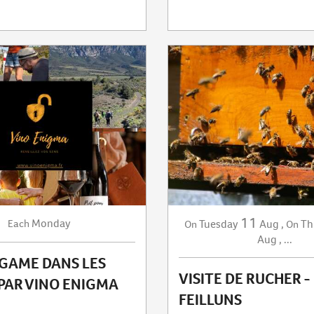
11
Monday
Each
Tuesday
Aug
,
Th
On
On
Aug
,
...
 GAME DANS LES
VISITE DE RUCHER -
PAR VINO ENIGMA
FEILLUNS