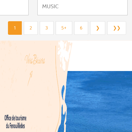
MUSIC
1
2
3
5+
6
❯
❯❯