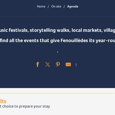
Home
On site
Agenda
ic festivals, storytelling walks, local markets, vill
 find all the events that give Fenouillèdes its year-r
.
Ajouter aux fav
lts
t choice to prepare your stay