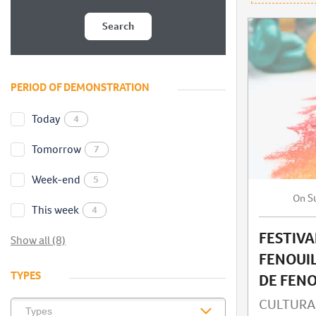
Search
PERIOD OF DEMONSTRATION
Today
4
Tomorrow
7
Week-end
5
S
On
This week
4
FESTIVA
Show all (8)
FENOUIL
TYPES
DE FENO
CULTURA