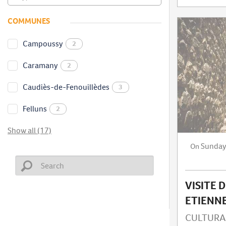
COMMUNES
Campoussy
2
Caramany
2
Caudiès-de-Fenouillèdes
3
Felluns
2
Show all (17)
Sunda
On
VISITE D
ETIENN
CULTURA