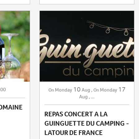
10
17
:00
Monday
Aug
,
Monday
On
On
Aug
,
...
DOMAINE
REPAS CONCERT A LA
GUINGUETTE DU CAMPING -
LATOUR DE FRANCE