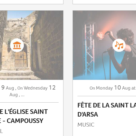
9
12
10
y
Aug
,
Wednesday
Monday
Aug
at
On
On
Aug
,
...
FÊTE DE LA SAINT 
E L'ÉGLISE SAINT
D'ARSA
E - CAMPOUSSY
MUSIC
L