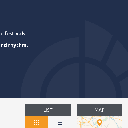
age festivals…
ound rhythm.
oris
LIST
MAP