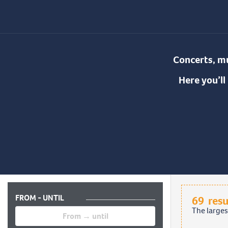
Concerts, mus
Here you’ll
FROM - UNTIL
69
resu
The larges