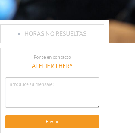
HORAS NO RESUELTAS
Ponte en contacto
ATELIER THERY
Enviar