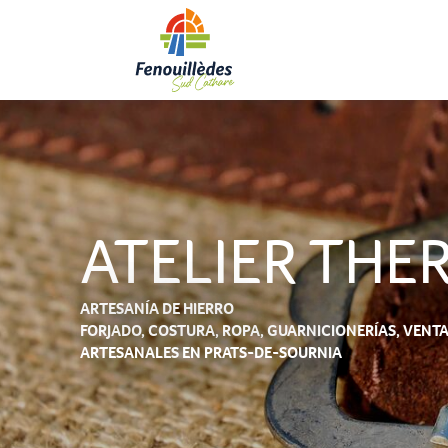
Aller
au
contenu
principal
ATELIER THE
ARTESANÍA DE HIERRO
FORJADO,
COSTURA,
ROPA,
GUARNICIONERÍAS,
VENTA
ARTESANALES
EN PRATS-DE-SOURNIA