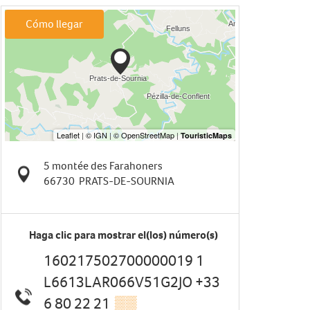
Cómo llegar
5 montée des Farahoners
66730
PRATS-DE-SOURNIA
Haga clic para mostrar el(los) número(s)
160217502700000019 1
L6613LAR066V51G2JO +33
6 80 22 21
▒▒