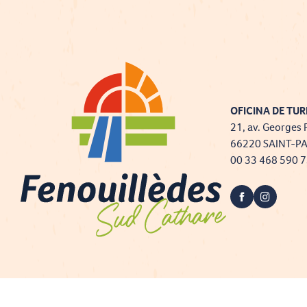
OFICINA DE TUR
21, av. Georges 
66220 SAINT-P
00 33 468 590 