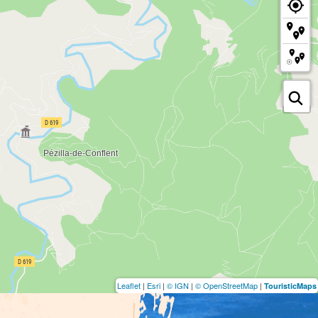
Leaflet
|
Esri
|
© IGN
|
© OpenStreetMap
|
TouristicMaps