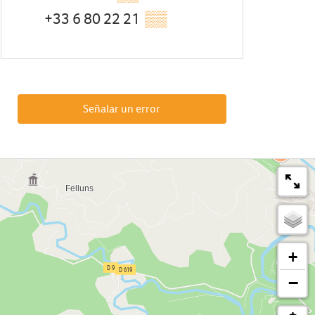
+33 6 80 22 21
▒▒
Señalar un error
+
−