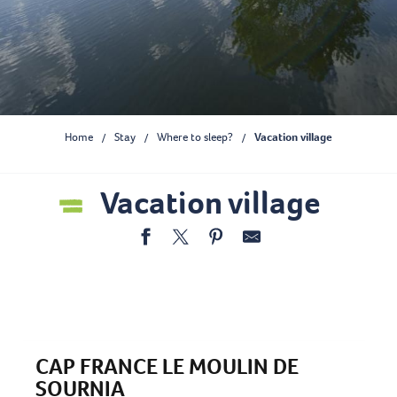
Home
Stay
Where to sleep?
Vacation village
Vacation village
Ajouter aux
CAP FRANCE LE MOULIN DE
SOURNIA