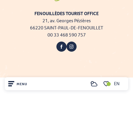
FENOUILLÈDES TOURIST OFFICE
21, av. Georges Pézières
66220 SAINT-PAUL-DE-FENOUILLET
00 33 468 590 757
EN
MENU
Search
Voir les favoris
Projet cofinancé par le fonds Européen Agricole pour le développement rural
Home
L'Europe investit dans les zones rurales
Mentions légales
Visit