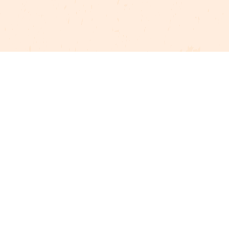
Projet cofinancé par le fonds Européen Agricole pour le développement rural
L'Europe investit dans les zones rurales
Mentions légales
Gestion du consentement
Plan du site