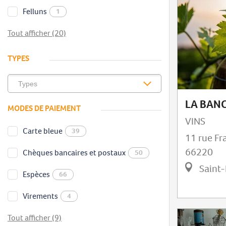
Felluns
1
Tout afficher (20)
TYPES
LA BAN
MODES DE PAIEMENT
VINS
Carte bleue
39
11 rue Fr
66220
Chèques bancaires et postaux
50
Saint-
Espèces
66
Virements
4
Tout afficher (9)