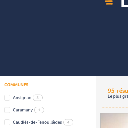
L
COMMUNES
95
résu
Le plus gr
Ansignan
3
Caramany
1
Caudiès-de-Fenouillèdes
4