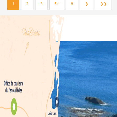
1
2
3
5+
8
❯
❯❯