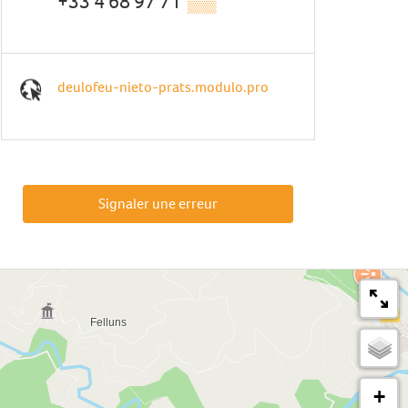
+33 4 68 97 71
▒▒
deulofeu-nieto-prats.modulo.pro
Signaler une erreur
+