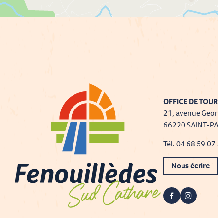
OFFICE DE TOUR
21, avenue Geor
66220 SAINT-P
Tél. 04 68 59 07
Nous écrire