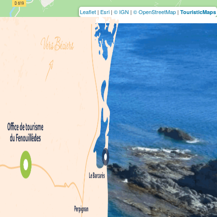
Leaflet
|
Esri
|
© IGN
|
© OpenStreetMap
|
TouristicMaps