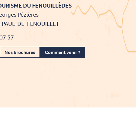
TOURISME DU FENOUILLÈDES
eorges Pézières
T-PAUL-DE-FENOUILLET
 07 57
Nos brochures
Comment venir ?