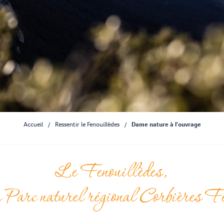
Accueil
Ressentir le Fenouillèdes
Dame nature à l’ouvrage
Le Fenouillèdes,
u Parc naturel régional Corbières Fe