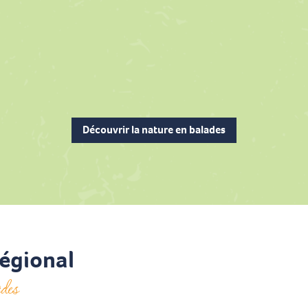
Le lac sur l’Agly
un lieu incontournable du département, par la richesse de ses paysages et 
Découvrir la nature en balades
régional
des