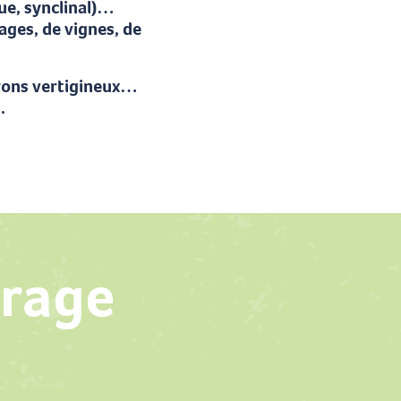
ue, synclinal)…
ages, de vignes, de
nyons vertigineux…
.
oris
vrage