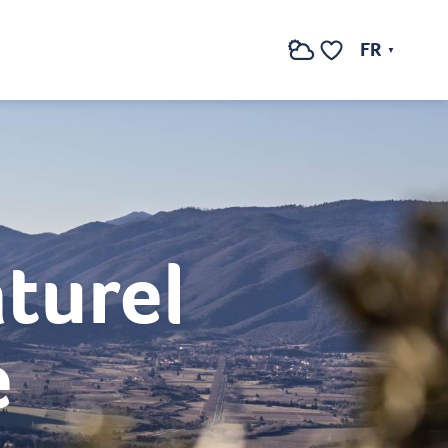
FR
Recherche
Voir les favoris
turel
e