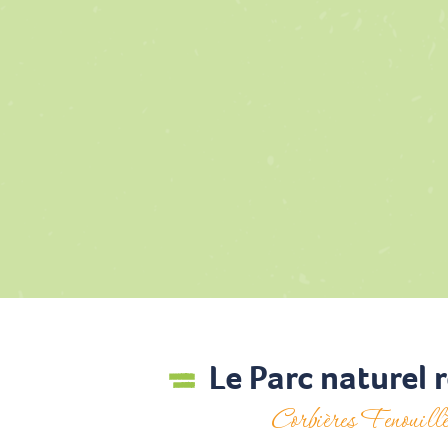
A 30 minutes de Perpignan, le lac sur l’Agly est 
Le Parc naturel 
Corbières Fenouillè