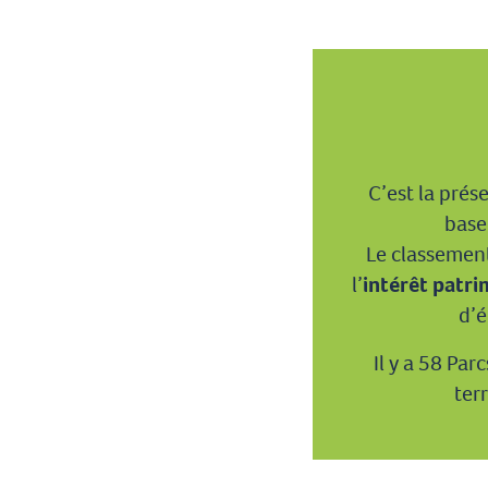
C’est la prés
base
Le classement
l’
intérêt patr
d’é
Il y a 58 Pa
ter