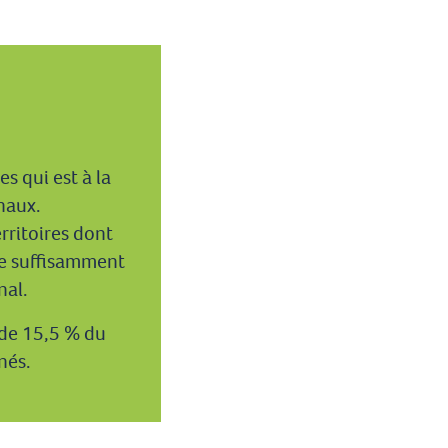
s qui est à la
naux.
rritoires dont
te suffisamment
nal.
 de 15,5 % du
nés.