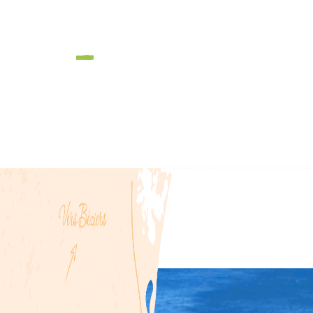
Vins de caractère et
gourmandises
s, à
Mille et un cépages
ière