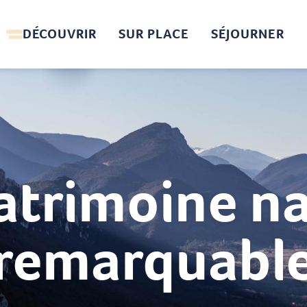
DÉCOUVRIR
SUR PLACE
SÉJOURNER
atrimoine na
remarquabl