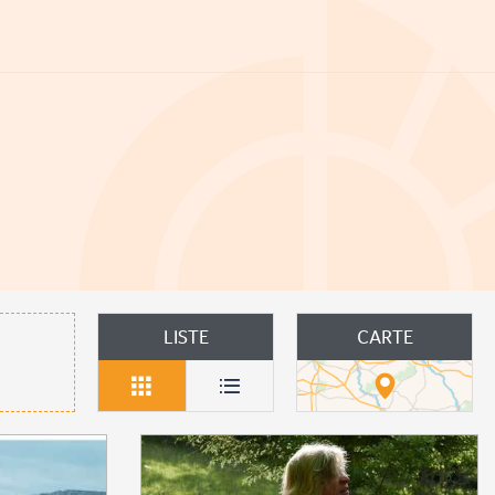
uter aux favoris
LISTE
CARTE