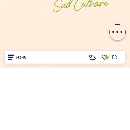
Tarifs
Ouvertures
Contacter par
email
FR
MENU
Recherche
Voir les favoris
Accueil
Découvrir
OFFICE DE TOURISME DU FENOUILLÈDES
Sur place
21, avenue Georges Pézières
66220 SAINT-PAUL-DE-FENOUILLET
Séjourner
Tél. 04 68 59 07 57