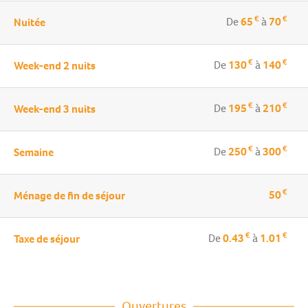
€
€
De
65
à
70
Nuitée
€
€
De
130
à
140
Week-end 2 nuits
€
€
De
195
à
210
Week-end 3 nuits
€
€
De
250
à
300
Semaine
€
50
Ménage de fin de séjour
€
€
De
0.43
à
1.01
Taxe de séjour
Ouvertures