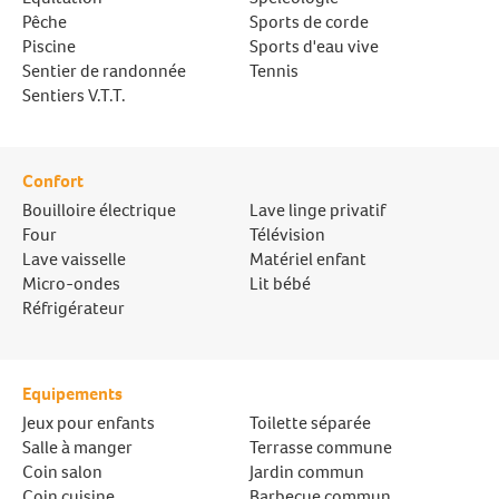
Pêche
Sports de corde
Piscine
Sports d'eau vive
Sentier de randonnée
Tennis
Sentiers V.T.T.
Confort
Bouilloire électrique
Lave linge privatif
Four
Télévision
Lave vaisselle
Matériel enfant
Micro-ondes
Lit bébé
Réfrigérateur
Equipements
Jeux pour enfants
Toilette séparée
Salle à manger
Terrasse commune
Coin salon
Jardin commun
Coin cuisine
Barbecue commun