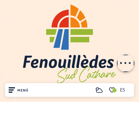
Descripción
Servicios
Tarifas
Aperturas
Contactar por
e-mail
ES
MENÚ
Buscar
Voir les favoris
Inicio
Visite