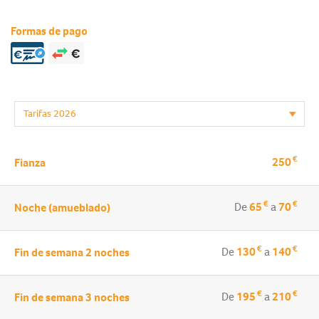
Formas de pago
€
250
Fianza
€
€
De
65
a
70
Noche (amueblado)
€
€
De
130
a
140
Fin de semana 2 noches
€
€
De
195
a
210
Fin de semana 3 noches