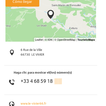
Cómo llegar
6 Rue de la Ville
66730
LE VIVIER
Haga clic para mostrar el(los) número(s)
+33 4 68 59 18
▒▒
www.le-vivier66.fr