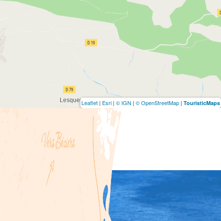
Leaflet
|
Esri
|
© IGN
|
© OpenStreetMap
|
TouristicMaps