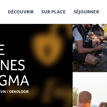
DÉCOUVRIR
SUR PLACE
SÉJOURNER
E
GNES
IGMA
,
VIN / OENOLOGIE