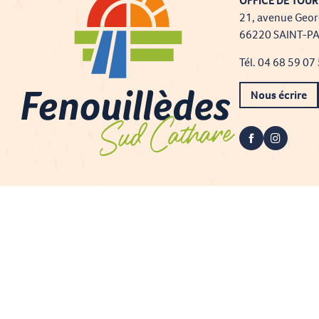
OFFICE DE TOUR
21, avenue Geor
66220 SAINT-P
Tél. 04 68 59 07
Nous écrire