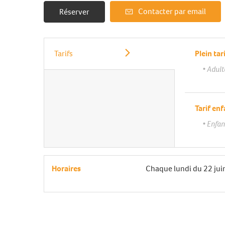
Contacter par email
Réserver
Tarifs
Plein tar
• Adult
Tarif en
• Enfan
Horaires
Chaque lundi du
22 jui