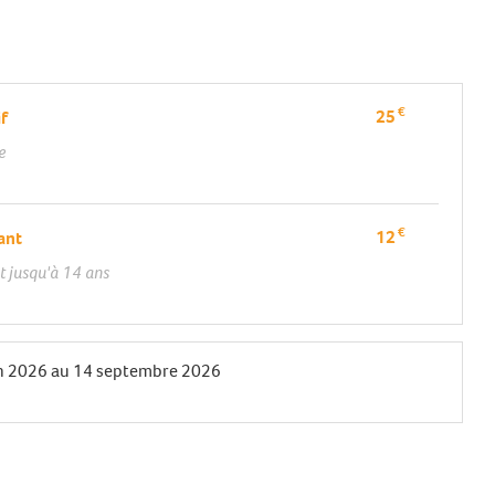
€
25
if
e
€
12
fant
t jusqu'à 14 ans
n 2026
au
14 septembre 2026