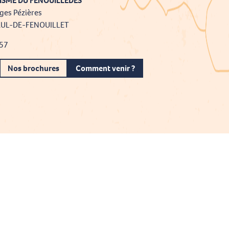
ISME DU FENOUILLÈDES
ges Pézières
AUL-DE-FENOUILLET
 57
Nos brochures
Comment venir ?