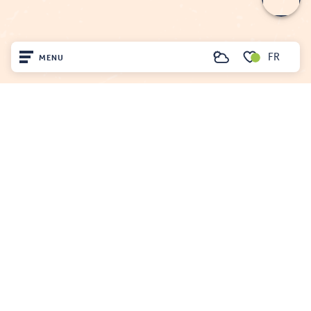
FR
MENU
Recherche
Voir les favoris
OFFICE DE TOURISME DU FENOUILLÈDES
Accueil
21, avenue Georges Pézières
66220 SAINT-PAUL-DE-FENOUILLET
Découvrir
Tél. 04 68 59 07 57
Sur place
Nous écrire
Séjourner
Nos brochures
Comment venir ?