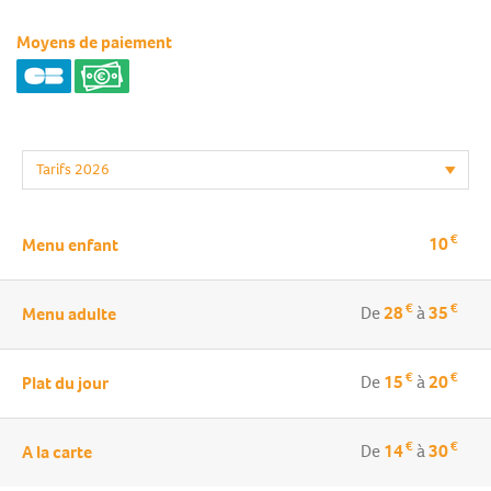
Moyens de paiement
€
10
Menu enfant
€
€
De
28
à
35
Menu adulte
€
€
De
15
à
20
Plat du jour
€
€
De
14
à
30
A la carte