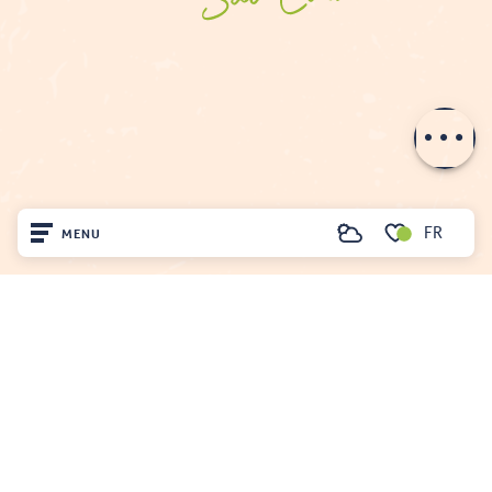
Description
Prestations
Tarifs
Ouvertures
FR
MENU
Recherche
Voir les favoris
Accueil
OFFICE DE TOURISME DU FENOUILLÈDES
21, avenue Georges Pézières
Découvrir
66220 SAINT-PAUL-DE-FENOUILLET
Tél. 04 68 59 07 57
Sur place
Nous écrire
Séjourner