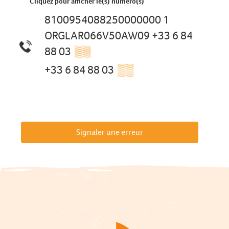
Cliquez pour afficher le(s) numéro(s)
8100954088250000000 1
ORGLAR066V50AW09 +33 6 84
88 03
▒▒
+33 6 84 88 03
▒▒
Signaler une erreur