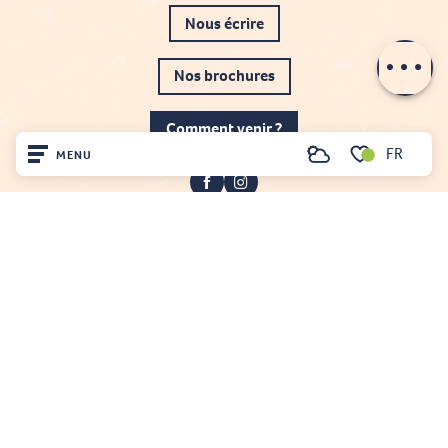
Nous écrire
Description
Nos brochures
Comment venir ?
FR
MENU
Recherche
Voir les favoris
Accueil
Découvrir
Sur place
Projet cofinancé par le fonds Européen Agricole pour le développement rural
Séjourner
L'Europe investit dans les zones rurales
Mentions légales
Gestion du consentement
Plan du site