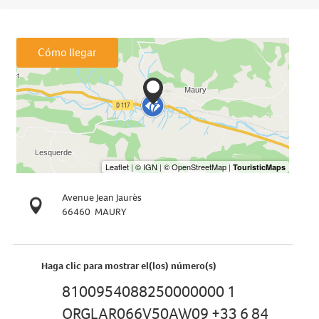
Cómo llegar
Avenue Jean Jaurès
66460
MAURY
Haga clic para mostrar el(los) número(s)
8100954088250000000 1
ORGLAR066V50AW09 +33 6 84