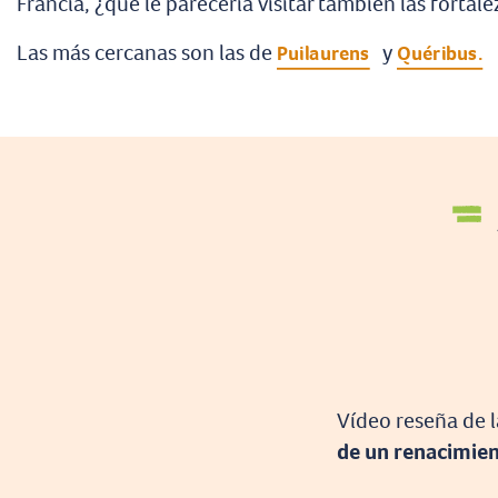
Francia, ¿qué le parecería visitar también las fortale
Las más cercanas son las de
y
Puilaurens
Quéribus.
Vídeo reseña de 
de un renacimie