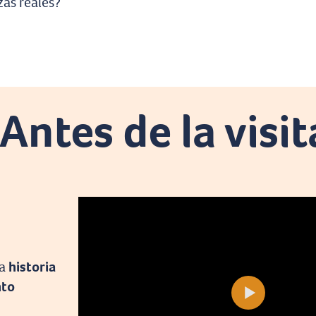
zas reales?
Antes de la visit
la
historia
nto