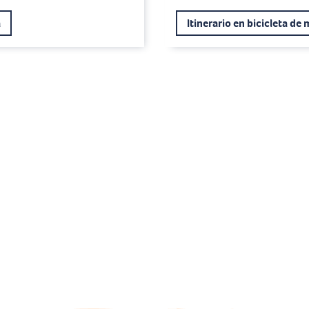
a
Itinerario en bicicleta de
Castillo de Le Vivi