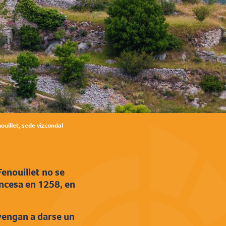
nouillet, sede vizcondal
Fenouillet no se
rancesa en 1258, en
¡vengan a darse un