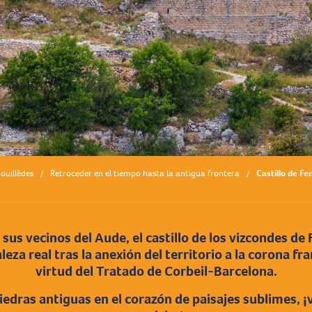
nouillèdes
Retroceder en el tiempo hasta la antigua frontera
Castillo de Fe
 sus vecinos del Aude, el castillo de los vizcondes de 
leza real tras la anexión del territorio a la corona f
virtud del Tratado de Corbeil-Barcelona.
edras antiguas en el corazón de paisajes sublimes, 