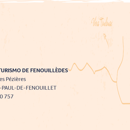
TURISMO DE FENOUILLÈDES
es Pézières
T-PAUL-DE-FENOUILLET
90 757