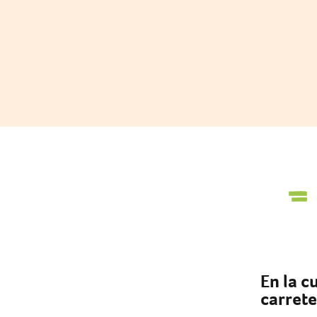
En la c
carret