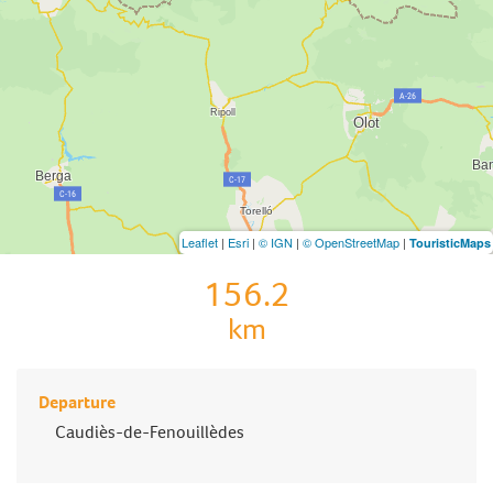
Leaflet
|
Esri
|
© IGN
|
© OpenStreetMap
|
TouristicMaps
156.2
km
Departure
Caudiès-de-Fenouillèdes