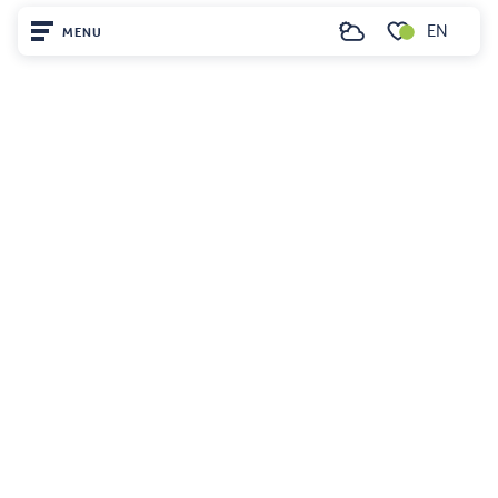
EN
MENU
Search
Voir les favoris
Home
Visit
Arrived
Remain