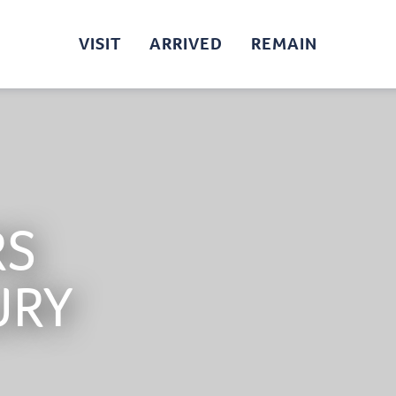
VISIT
ARRIVED
REMAIN
RS
URY