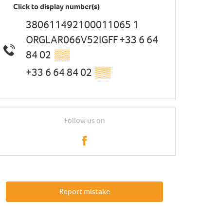
Click to display number(s)
380611492100011065 1
ORGLAR066V52IGFF +33 6 64
84 02
▒▒
+33 6 64 84 02
▒▒
Follow us on
Report mistake