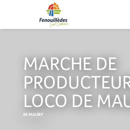
Aller
au
contenu
principal
MARCHE DE
PRODUCTEU
LOCO DE MA
IN MAURY