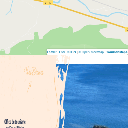
Leaflet
|
Esri
|
© IGN
|
© OpenStreetMap
|
TouristicMaps