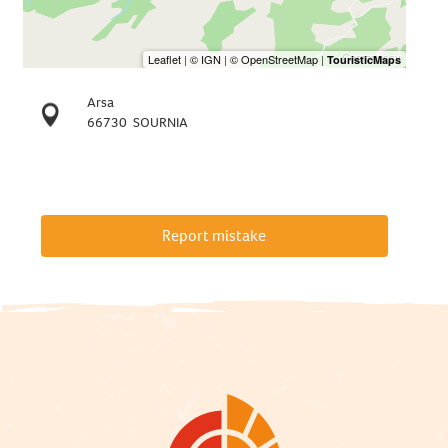
Arsa
66730
SOURNIA
Report mistake