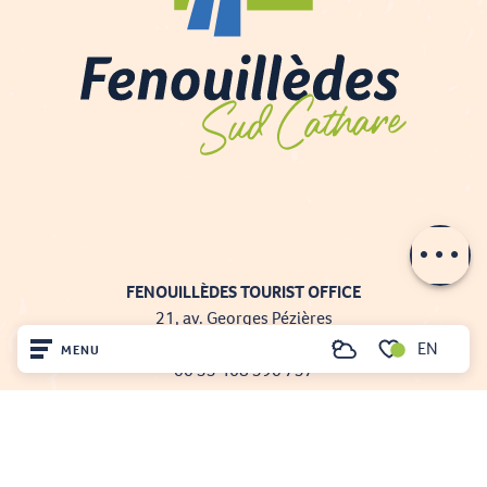
Contact by
email
FENOUILLÈDES TOURIST OFFICE
21, av. Georges Pézières
66220 SAINT-PAUL-DE-FENOUILLET
EN
MENU
Search
00 33 468 590 757
Voir les favoris
Home
Visit