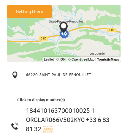
Getting there
66220
SAINT-PAUL-DE-FENOUILLET
Click to display number(s)
184410163700010025 1
ORGLAR066V502KY0 +33 6 83
81 32
▒▒