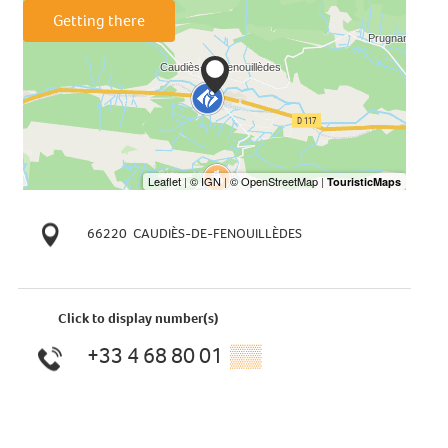
Getting there
66220
CAUDIÈS-DE-FENOUILLÈDES
Click to display number(s)
+33 4 68 80 01
▒▒