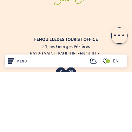
Contact by
email
FENOUILLÈDES TOURIST OFFICE
21, av. Georges Pézières
66220 SAINT-PAUL-DE-FENOUILLET
00 33 468 590 757
EN
MENU
Search
Voir les favoris
Home
Visit
Arrived
Projet cofinancé par le fonds Européen Agricole pour le développement rural
Remain
L'Europe investit dans les zones rurales