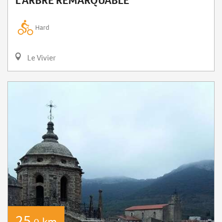
L'ARBRE REMARQUABLE
Hard
Le Vivier
25
km