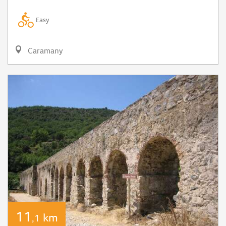
Easy
Caramany
11
km
,1