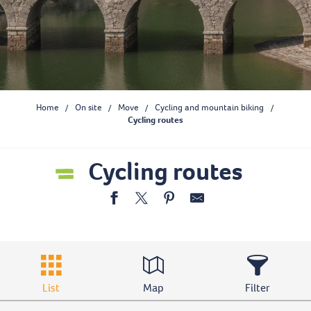
Home
On site
Move
Cycling and mountain biking
Cycling routes
Cycling routes
Ajouter aux 
List
Map
Filter