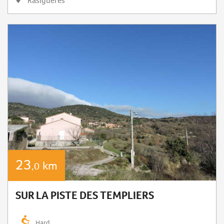
Rasiguères
23
km
,0
SUR LA PISTE DES TEMPLIERS
Hard