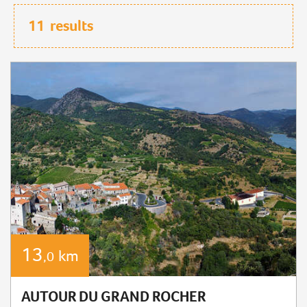
11
results
13
km
,0
AUTOUR DU GRAND ROCHER