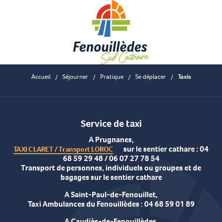
Aller
au
contenu
principal
Accueil
Séjourner
Pratique
Se déplacer
Taxis
Service de taxi
A Prugnanes,
sur le sentier cathare : 04
TAXI CLARET / Transport LOROC
68 59 29 48 / 06 07 27 78 54
Transport de personnes, individuels ou groupes et de
bagages sur le sentier cathare
A Saint-Paul-de-Fenouillet,
Taxi Ambulances du Fenouillèdes : 04 68 59 01 89
A Caudiès-de-Fenouillèdes,