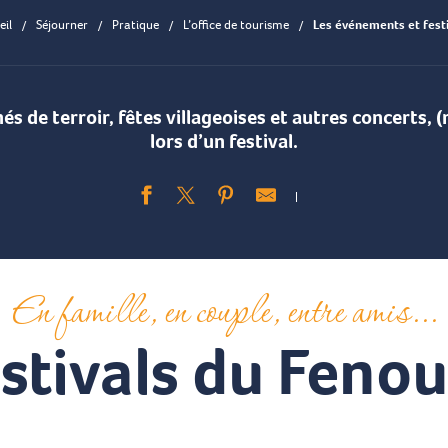
eil
Séjourner
Pratique
L’office de tourisme
Les événements et festi
s de terroir, fêtes villageoises et autres concerts, 
lors d’un festival.
Ajouter aux fav
En famille, en couple, entre amis...
estivals du Fenou