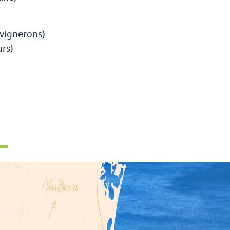
 vignerons)
rs)
Nous contacter