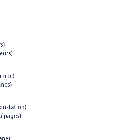
s)
eurs)
inine)
unes)
égustation)
 cépages)
tane)