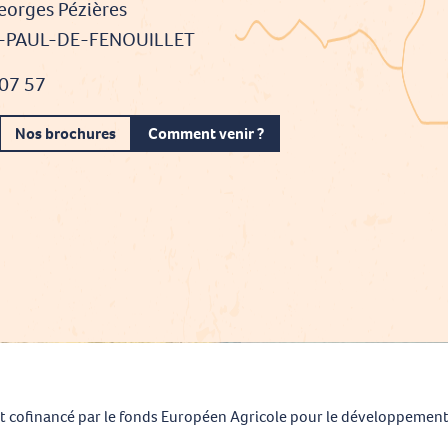
eorges Pézières
T-PAUL-DE-FENOUILLET
 07 57
Nos brochures
Comment venir ?
t cofinancé par le fonds Européen Agricole pour le développement
L'Europe investit dans les zones rurales