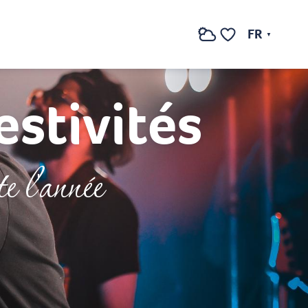
FR
Recherche
Voir les favoris
stivités
e l'année