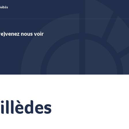
vités
(re)venez nous voir
oris
illèdes