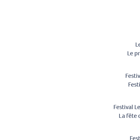
L
Le p
Festi
Fest
Festival L
La fête 
Fest