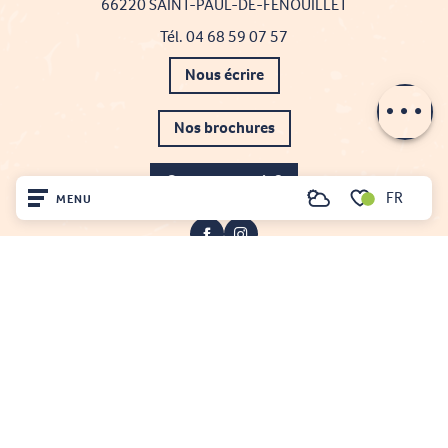
66220 SAINT-PAUL-DE-FENOUILLET
Tél. 04 68 59 07 57
Nous écrire
Description
Nos brochures
Comment venir ?
FR
MENU
Recherche
Voir les favoris
Accueil
Découvrir
Sur place
Projet cofinancé par le fonds Européen Agricole pour le développement rural
Séjourner
L'Europe investit dans les zones rurales