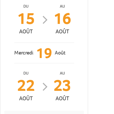
DU
AU
15
16
AOÛT
AOÛT
19
Mercredi
Août
DU
AU
22
23
AOÛT
AOÛT