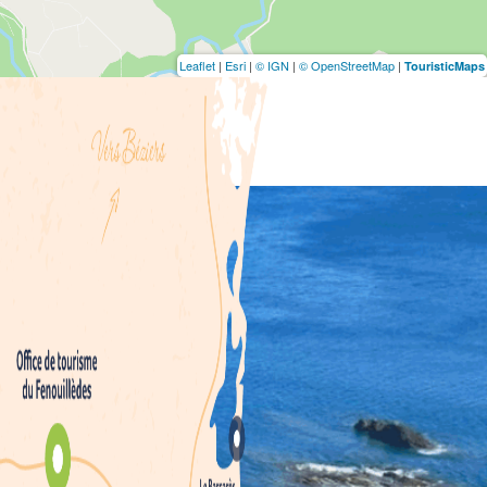
Leaflet
|
Esri
|
© IGN
|
© OpenStreetMap
|
TouristicMaps