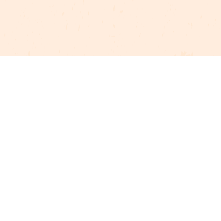
Projet cofinancé par le fonds Européen Agricole pour le développement rural
L'Europe investit dans les zones rurales
Mentions légales
Gestion du consentement
Plan du site