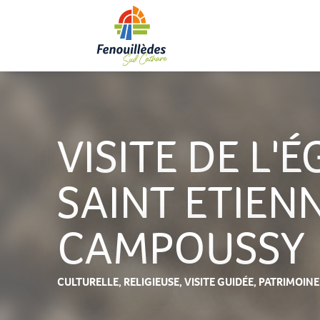
Aller
au
contenu
principal
VISITE DE L'É
SAINT ETIENN
CAMPOUSSY
CULTURELLE,
RELIGIEUSE,
VISITE GUIDÉE,
PATRIMOINE