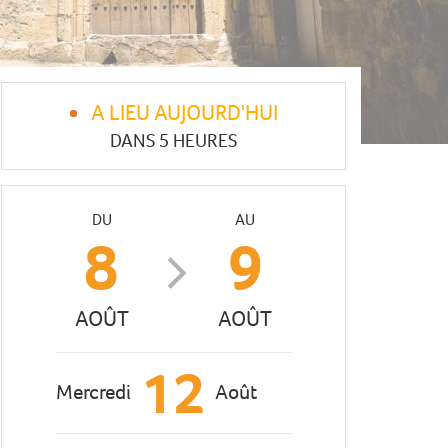
A LIEU AUJOURD'HUI
DANS 5 HEURES
DU
AU
8
9
AOÛT
AOÛT
12
Mercredi
Août