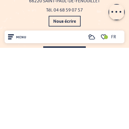
66220 SAINT-PAUL-DE-FENOUILLET
Horaires
Tél. 04 68 59 07 57
Nous écrire
Nos brochures
FR
MENU
Recherche
Voir les favoris
Comment venir ?
Accueil
Découvrir
Sur place
Séjourner
Projet cofinancé par le fonds Européen Agricole pour le développement rural
L'Europe investit dans les zones rurales