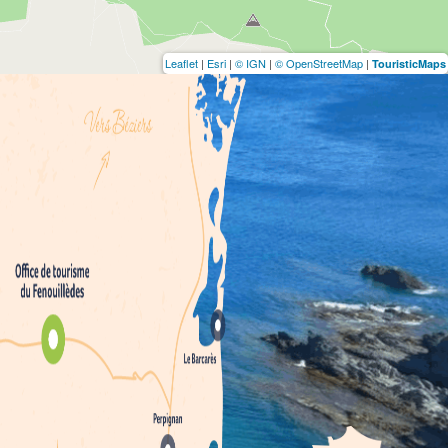
Leaflet
|
Esri
|
© IGN
|
© OpenStreetMap
|
TouristicMaps