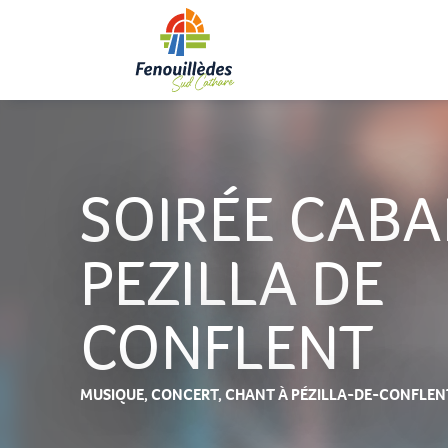
Aller
au
contenu
principal
SOIRÉE CABA
PEZILLA DE
CONFLENT
MUSIQUE,
CONCERT,
CHANT
À PÉZILLA-DE-CONFLEN