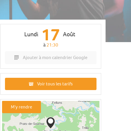
17
Lundi
Août
à
21:30
Ajouter à mon calendrier Google
Voir tous les tarifs
M'y rendre