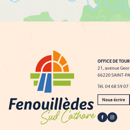
OFFICE DE TOUR
21, avenue Geor
66220 SAINT-P
Tél. 04 68 59 07
Nous écrire