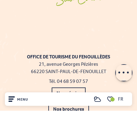
Description
Prestations
OFFICE DE TOURISME DU FENOUILLÈDES
21, avenue Georges Pézières
Contacter par
email
66220 SAINT-PAUL-DE-FENOUILLET
Tél. 04 68 59 07 57
Nous écrire
FR
MENU
Recherche
Voir les favoris
Nos brochures
Accueil
Comment venir ?
Découvrir