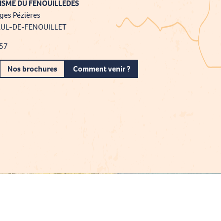
ISME DU FENOUILLÈDES
ges Pézières
AUL-DE-FENOUILLET
 57
Nos brochures
Comment venir ?
Projet cofinancé par le fonds Européen Agricole pour le développement rural
L'Europe investit dans les zones rurales