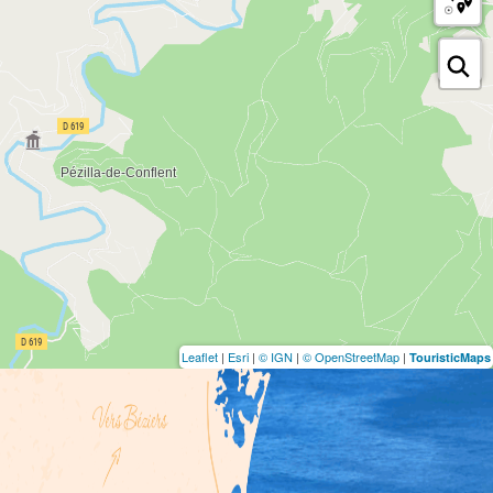
Leaflet
|
Esri
|
© IGN
|
© OpenStreetMap
|
TouristicMaps