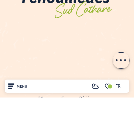
Description
Prestations
Tarifs
Ouvertures
FR
MENU
Recherche
OFFICE DE TOURISME DU FENOUILLÈDES
Voir les favoris
21, avenue Georges Pézières
Accueil
66220 SAINT-PAUL-DE-FENOUILLET
Tél. 04 68 59 07 57
Découvrir
Nous écrire