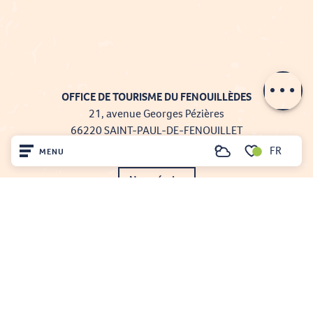
Description
Prestations
Contacter par
email
OFFICE DE TOURISME DU FENOUILLÈDES
21, avenue Georges Pézières
66220 SAINT-PAUL-DE-FENOUILLET
FR
Tél. 04 68 59 07 57
MENU
Recherche
Voir les favoris
Nous écrire
Accueil
Nos brochures
Découvrir
Comment venir ?
Sur place
Séjourner