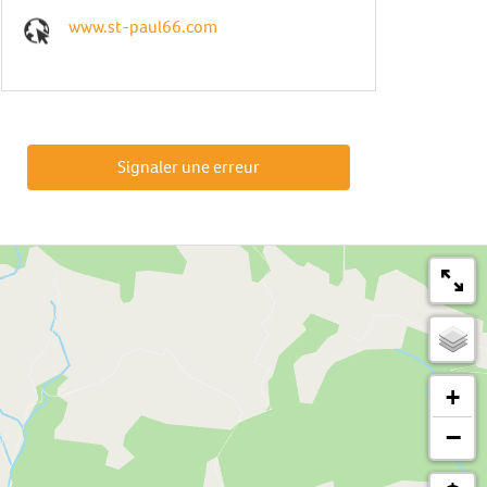
www.st-paul66.com
Signaler une erreur
+
−