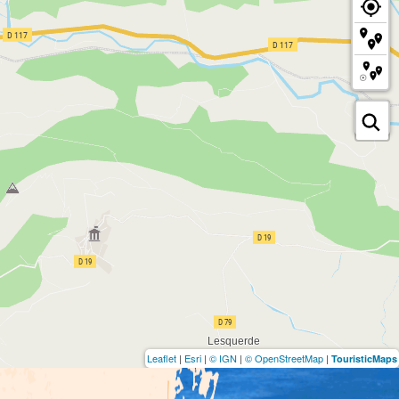
Leaflet
|
Esri
|
© IGN
|
© OpenStreetMap
|
TouristicMaps