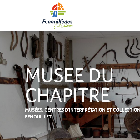
Aller
au
contenu
principal
MUSEE DU
CHAPITRE
MUSÉES, CENTRES D'INTERPRÉTATION ET COLLECTIO
FENOUILLET