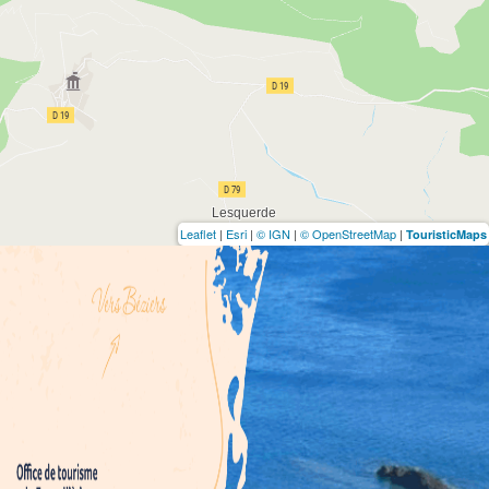
Leaflet
|
Esri
|
© IGN
|
© OpenStreetMap
|
TouristicMaps