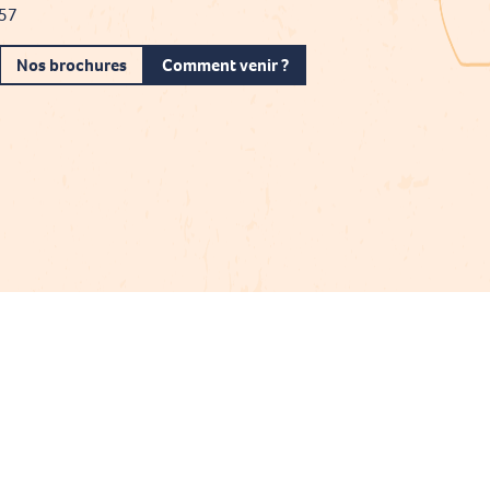
 57
Nos brochures
Comment venir ?
Projet cofinancé par le fonds Européen Agricole pour le développement rural
L'Europe investit dans les zones rurales
Mentions légales
Gestion du consentement
Plan du site