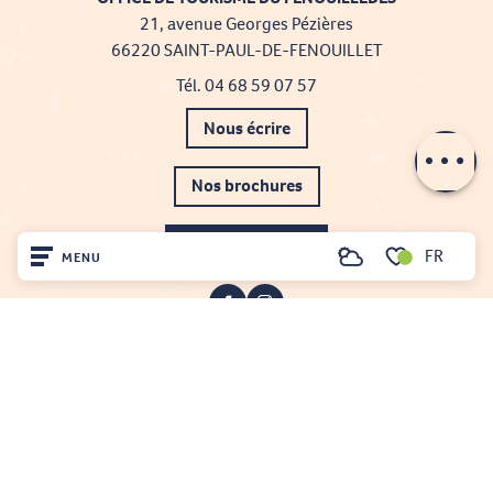
21, avenue Georges Pézières
66220 SAINT-PAUL-DE-FENOUILLET
Tél. 04 68 59 07 57
Description
Nous écrire
Nos brochures
Comment venir ?
FR
MENU
Recherche
Voir les favoris
Accueil
Découvrir
Sur place
Projet cofinancé par le fonds Européen Agricole pour le développement rural