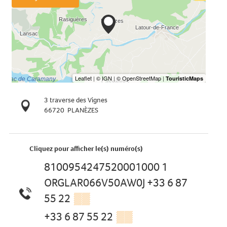
3 traverse des Vignes
66720
PLANÈZES
Cliquez pour afficher le(s) numéro(s)
8100954247520001000 1
ORGLAR066V50AW0J +33 6 87
55 22
▒▒
+33 6 87 55 22
▒▒