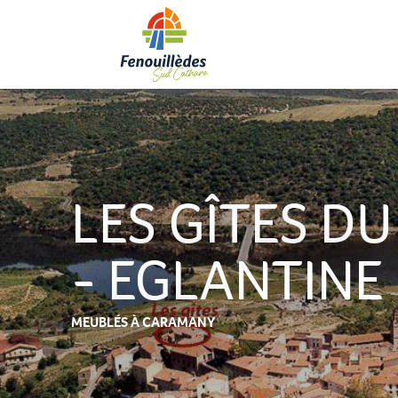
Aller
au
contenu
principal
LES GÎTES DU
- EGLANTINE
MEUBLÉS
À CARAMANY