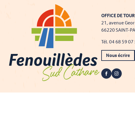
OFFICE DE TOUR
21, avenue Geor
66220 SAINT-P
Tél. 04 68 59 07
Nous écrire