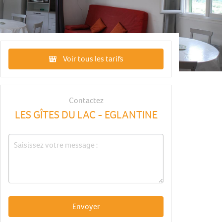
Voir tous les tarifs
Contactez
LES GÎTES DU LAC - EGLANTINE
Envoyer