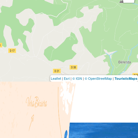
Leaflet
|
Esri
|
© IGN
|
© OpenStreetMap
|
TouristicMaps