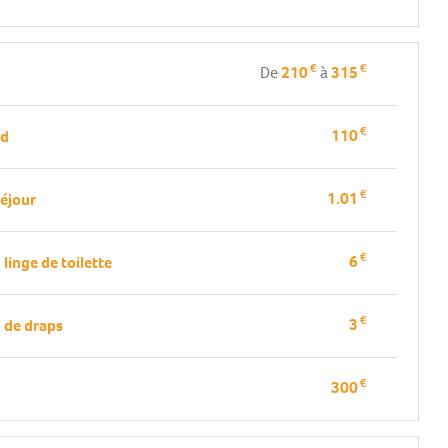
€
€
De
210
à
315
€
110
nd
€
1.01
séjour
€
6
linge de toilette
€
3
 de draps
€
300