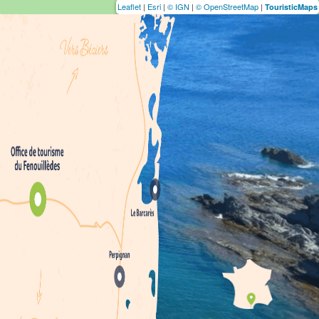
Leaflet
|
Esri
|
© IGN
|
© OpenStreetMap
|
TouristicMaps