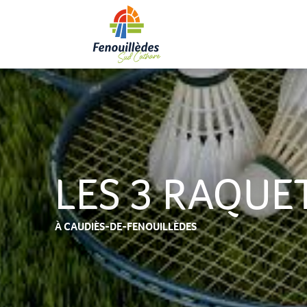
Aller
au
contenu
principal
LES 3 RAQUE
À CAUDIÈS-DE-FENOUILLÈDES