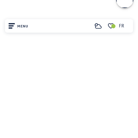
FR
MENU
Recherche
Voir les favoris
Accueil
Découvrir
Sur place
Séjourner