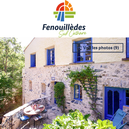
Aller
au
contenu
principal
Voir les photos (9)