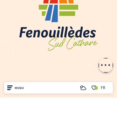
Description
Prestations
Tarifs
Ouvertures
Contacter par email
FR
MENU
Recherche
Voir les favoris
Accueil