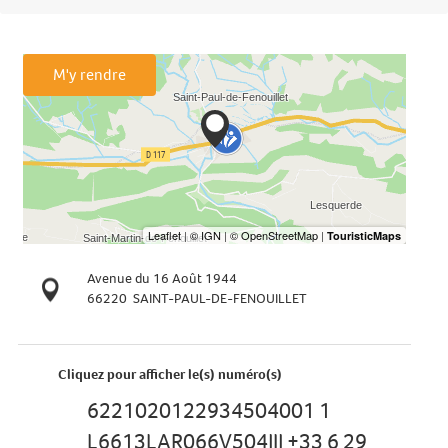
M'y rendre
Avenue du 16 Août 1944
66220
SAINT-PAUL-DE-FENOUILLET
Cliquez pour afficher le(s) numéro(s)
6221020122934504001 1
L6613LAR066V504JIJ +33 6 29